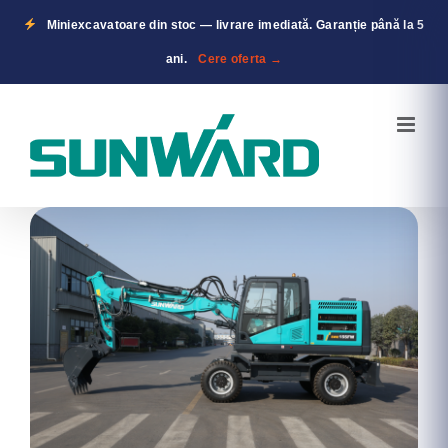
Miniexcavatoare din stoc — livrare imediată. Garanție până la 5
ani.
Cere oferta →
Skip
to
content