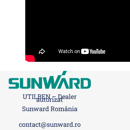
UTILBEN – Dealer
autorizat
Sunward România
contact@sunward.ro