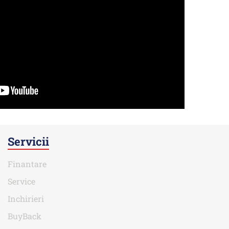
Servicii
Finantare
Service
Inchirieri
BuyBack