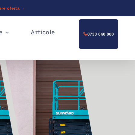
ere oferta →
e
Articole
0733 040 000