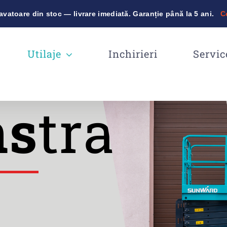
vatoare din stoc — livrare imediată. Garanție până la 5 ani.
C
Utilaje
Inchirieri
Servic
ns
tratii