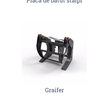
Placa de batut stalpi
Graifer