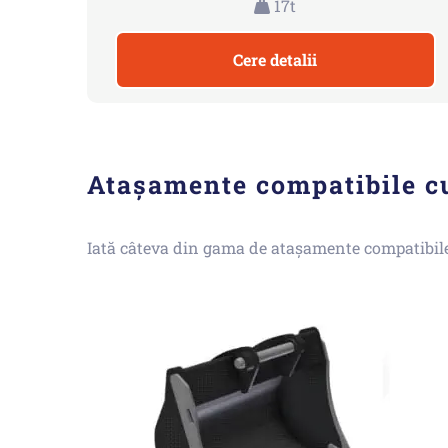
17t
Cere detalii
Atașamente compatibile c
Iată câteva din gama de atașamente compatibi