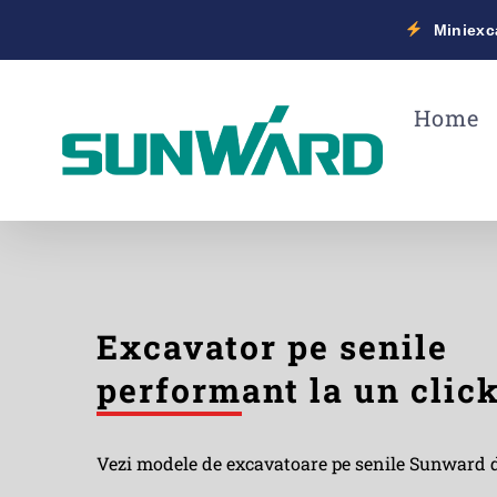
Miniexca
Skip
to
Home
content
Excavator pe senile
perform
ant la un clic
Vezi modele de excavatoare pe senile Sunward d