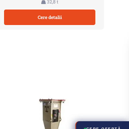
32,8 t
Cere detalii