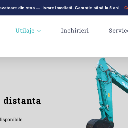
vatoare din stoc — livrare imediată. Garanție până la 5 ani.
C
Utilaje
Inchirieri
Servic
k distanta
isponibile