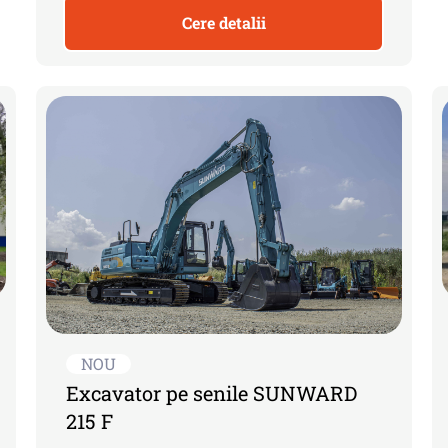
Cere detalii
NOU
Excavator pe senile SUNWARD
215 F