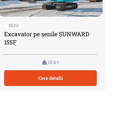
NOU
Excavator pe senile SUNWARD
155F
15.6 t
Cere detalii