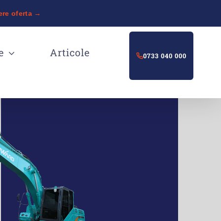
ere oferta →
e
Articole
0733 040 000