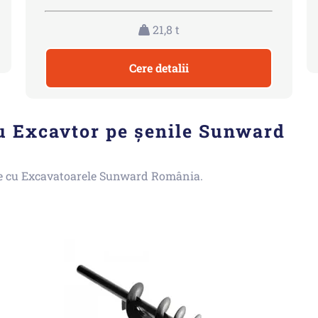
21,8 t
Cere detalii
u Excavtor pe șenile Sunward
le cu Excavatoarele Sunward România.