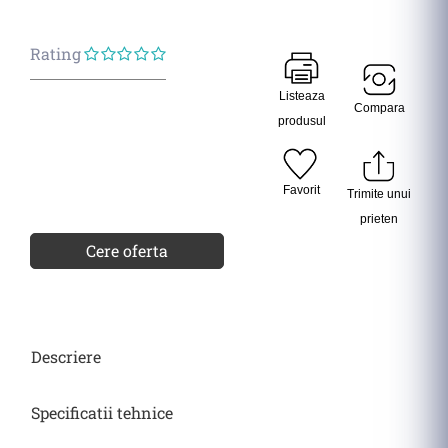
Rating
Evaluat
la
Listeaza
Compara
din
produsul
5
Favorit
Trimite unui
prieten
Cere oferta
Descriere
Specificatii tehnice