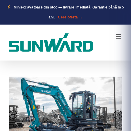
Miniexcavatoare din stoc — livrare imediată. Garanție până la 5
ani.
Cere oferta →
Skip
to
content