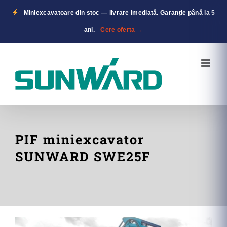
Miniexcavatoare din stoc — livrare imediată. Garanție până la 5
ani.
Cere oferta →
Skip
to
content
PIF miniexcavator
SUNWARD SWE25F