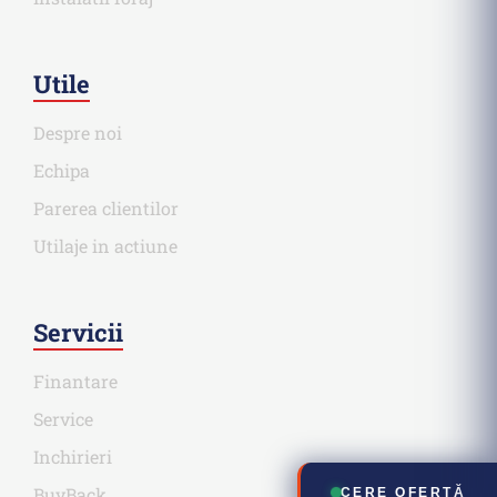
Utile
Despre noi
Echipa
Parerea clientilor
Utilaje in actiune
Servicii
Finantare
Service
Inchirieri
BuyBack
CERE OFERTĂ