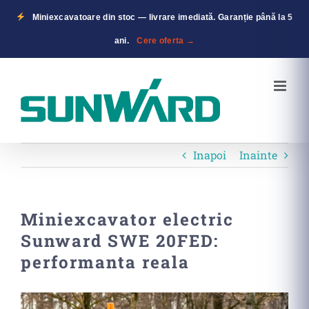
Miniexcavatoare din stoc — livrare imediată. Garanție până la 5
ani.
Cere oferta →
Skip
to
content
Inapoi
Inainte
Miniexcavator electric
Sunward SWE 20FED:
performanta reala
View