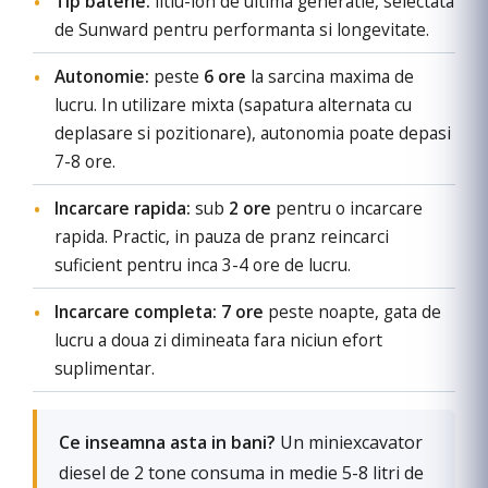
Tip baterie:
litiu-ion de ultima generatie, selectata
de Sunward pentru performanta si longevitate.
Autonomie:
peste
6 ore
la sarcina maxima de
lucru. In utilizare mixta (sapatura alternata cu
deplasare si pozitionare), autonomia poate depasi
7-8 ore.
Incarcare rapida:
sub
2 ore
pentru o incarcare
rapida. Practic, in pauza de pranz reincarci
suficient pentru inca 3-4 ore de lucru.
Incarcare completa:
7 ore
peste noapte, gata de
lucru a doua zi dimineata fara niciun efort
suplimentar.
Ce inseamna asta in bani?
Un miniexcavator
diesel de 2 tone consuma in medie 5-8 litri de