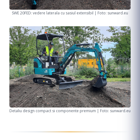
SWE 20FED: vedere laterala cu sasiul extensibil | Foto: sunward.eu
Detaliu design compact si componente premium | Foto: sunward.eu