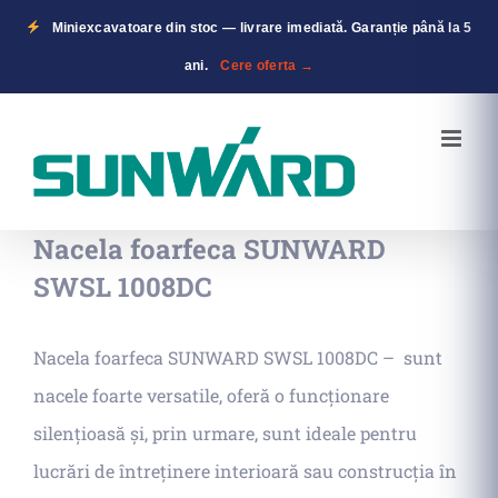
Miniexcavatoare din stoc — livrare imediată. Garanție până la 5
ani.
Cere oferta →
Skip
to
content
Nacela foarfeca SUNWARD
SWSL 1008DC
Nacela foarfeca SUNWARD SWSL 1008DC – sunt
nacele foarte versatile, oferă o funcționare
silențioasă și, prin urmare, sunt ideale pentru
lucrări de întreținere interioară sau construcția în