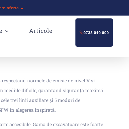
ere oferta →
e
Articole
0733 040 000
 respectând normele de emisie de nivel V și
 în mediile dificile, garantand siguranța maximă
ele trei linii auxiliare și 5 moduri de
FW în alegerea inspirată.
oarte accesibile. Gama de excavatoare este foarte