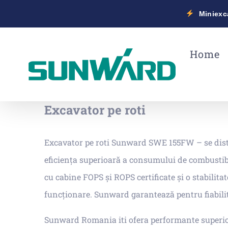
Miniexca
Skip
to
Home
content
Excavator pe roti
Excavator pe roti Sunward SWE 155FW – se disti
eficiența superioară a consumului de combustibil
cu cabine FOPS și ROPS certificate și o stabilita
funcționare. Sunward garantează pentru fiabili
Sunward Romania iti ofera performante superioare