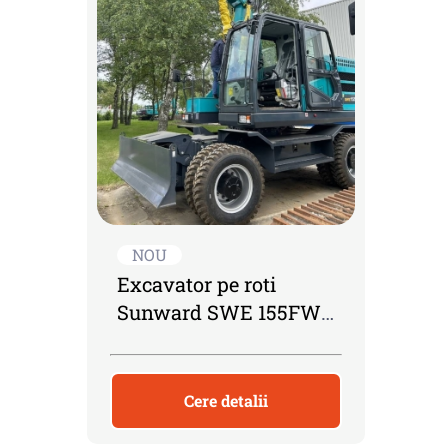
NOU
Excavator pe roti
Sunward SWE 155FW-
1
Cere detalii