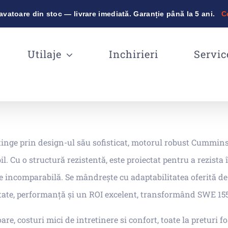
vatoare din stoc — livrare imediată. Garanție până la 5 ani.
C
Utilaje
Inchirieri
Servic
nge prin design-ul său sofisticat, motorul robust Cummins
. Cu o structură rezistentă, este proiectat pentru a rezista
te incomparabilă. Se mândrește cu adaptabilitatea oferită de c
tate, performanță și un ROI excelent, transformând SWE 155
, costuri mici de intretinere si confort, toate la preturi f