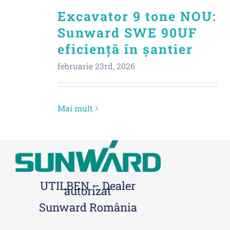
Excavator 9 tone NOU:
Sunward SWE 90UF
eficiență în șantier
februarie 23rd, 2026
Mai mult
UTILBEN – Dealer
autorizat
Sunward România