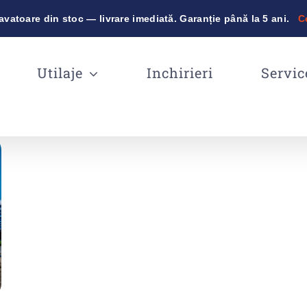
vatoare din stoc — livrare imediată. Garanție până la 5 ani.
C
Utilaje
Inchirieri
Servic